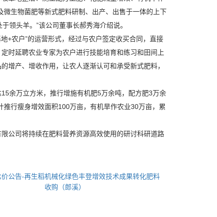
及微生物菌肥等新式肥料研制、出产、出售于一体的上下
处于领头羊。”该公司董事长郝秀海介绍说。
地+农户”的运营形式，经过与农户签定收买合同，直接
，定时延聘农业专家为农户进行技能培育和练习和田间上
品的增产、增收作用，让农人逐渐认可和承受新式肥料，
5余万立方米，推行增施有机肥5万余吨，配方肥3万余
计推行瘦身增效面积100万亩，有机旱作农业30万亩，累
限公司将持续在肥料营养资源高效使用的研讨科研道路
比价公告-再生稻机械化绿色丰登增效技术成果转化肥料
收购（郎溪）