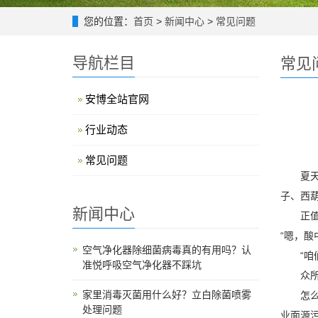
您的位置：
首页
>
新闻中心
>
常见问题
导航栏目
常见
安博全站官网
行业动态
常见问题
夏天，
子、西
新闻中心
正值周
“嗯，酸
空气净化器除细菌病毒真的有用吗？认
“咱们
准悦呼吸空气净化器不踩坑
众所周
家里消毒灭菌用什么好？立白除菌喷雾
怎么有
处理问题
业面源