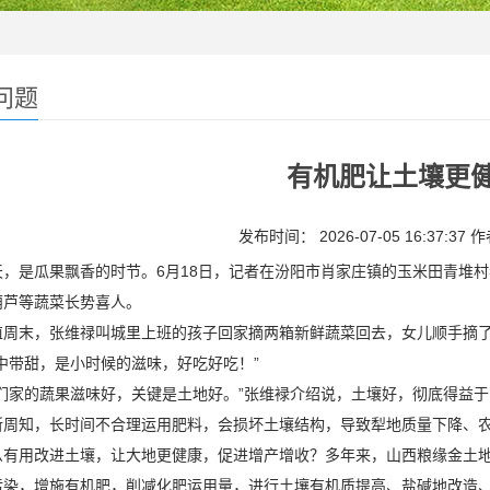
问题
有机肥让土壤更
发布时间： 2026-07-05 16:37:37 
是瓜果飘香的时节。6月18日，记者在汾阳市肖家庄镇的玉米田青堆村
葫芦等蔬菜长势喜人。
末，张维禄叫城里上班的孩子回家摘两箱新鲜蔬菜回去，女儿顺手摘了
中带甜，是小时候的滋味，好吃好吃！”
家的蔬果滋味好，关键是土地好。”张维䘵介绍说，土壤好，彻底得益于
知，长时间不合理运用肥料，会损坏土壤结构，导致犁地质量下降、农
用改进土壤，让大地更健康，促进增产增收？多年来，山西粮缘金土地
污染，增施有机肥，削减化肥运用量，进行土壤有机质提高、盐碱地改造