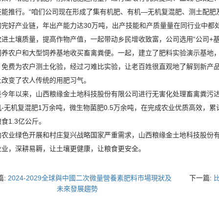
技能推行。“咱们公司现在形成了集有机肥、有机—无机复混肥、测土配肥
的完好产业链，年出产能力达30万吨，出产技能和产质量量在同行业中都
土壤质量，提高作物产值，一起带动乡民增收致富，公司选用“公司+基
饲养农户和大型饲养基地收买畜禽粪便。一起，建立了肥料实验演示基地
，免费为农户测土化验，经过刁难比实验，让老百姓很直观地了解到新产
上改变了农人传统的用肥习气。
年以来，山西粮缘金土地科技股份有限公司进行无害化处理畜禽粪污达1
-无机复混肥1万余吨，微生物菌肥0.5万余吨，在完成农业优质高效，累
食1.3亿公斤。
业绿色开展和村庄复兴战略国家严重需求，山西粮缘金土地科技股份有
业业，深耕易耨，让土壤更健康，让粮食更安全。
篇:
2024-2029全球與中國二次微量營養素肥料市場現狀及
下一篇:
未來發展趨勢