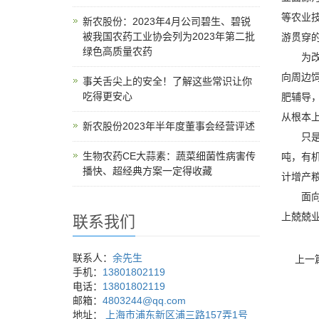
等农业
新农股份：2023年4月公司碧生、碧锐
被我国农药工业协会列为2023年第二批
游贯穿
绿色高质量农药
为改进
向周边
事关舌尖上的安全！了解这些常识让你
吃得更安心
肥辅导
从根本
新农股份2023年半年度董事会经营评述
只是今
生物农药CE大蒜素：蔬菜细菌性病害传
吨，有机
播快、超经典方案一定得收藏
计增产粮
面向农
上兢兢
联系我们
联系人：
余先生
上一
手机：
13801802119
电话：
13801802119
邮箱：
4803244@qq.com
地址：
上海市浦东新区浦三路157弄1号