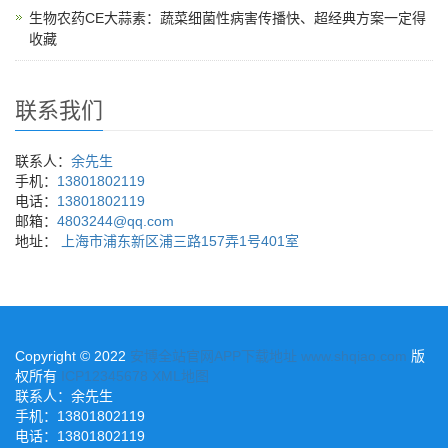
生物农药CE大蒜素：蔬菜细菌性病害传播快、超经典方案一定得
收藏
联系我们
联系人：
余先生
手机：
13801802119
电话：
13801802119
邮箱：
4803244@qq.com
地址：
上海市浦东新区浦三路157弄1号401室
Copyright © 2022
安博全站官网APP下载地址 www.shqiao.com
版
权所有
ICP12345678
XML地图
联系人：
余先生
手机：
13801802119
电话：
13801802119