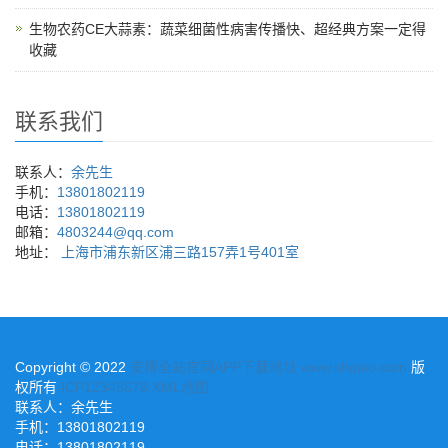
生物农药CE大蒜素：蔬菜细菌性病害传播快、超经典方案一定得
收藏
联系我们
联系人：
余先生
手机：
13801802119
电话：
13801802119
邮箱：
4803244@qq.com
地址：
上海市浦东新区浦三路157弄1号401室
Copyright © 2022
安博全站官网APP下载地址 www.shqiao.com
版
权所有
ICP12345678
XML地图
联系人：
余先生
手机：
13801802119
电话：
13801802119