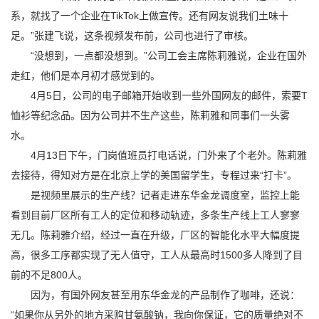
系，就找了一个企业在TikTok上做宣传。还有网友说我们土味十
足。”张建飞说，这条视频发布前，公司也进行了审核。
“没想到，一点都没想到。”公司工会主席陈莉雅说，企业在国外
走红，他们是本月初才感觉到的。
4月5日，公司的电子邮箱开始收到一些外国网友的邮件，索要T
恤衫等纪念品。因为公司并不生产这些，陈莉雅和同事们一头雾
水。
4月13日下午，门岗值班员打电话说，门外来了个老外。陈莉雅
去接待，得知对方是在北京上学的美国留学生，专程过来“打卡”。
是视频里展示的生产线？记者走进东华金龙调度室，监控上能
看到目前厂区所有工人的定位和移动轨迹，多条生产线上工人寥寥
无几。陈莉雅介绍，经过一直在升级，厂区的智能化水平大幅度提
高，很多工序都实现了无人值守，工人从最高时1500多人降到了目
前的不足800人。
因为，有国外网友甚至用东华金龙的产品制作了咖啡，还说：
“如果你从另外的地方采购甘氨酸钠，我向你保证，它的质量绝对不