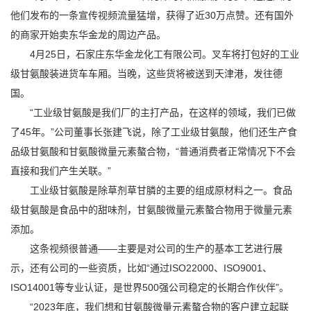
他们发布的一条宣传视频流量猛增，获得了近30万点赞。还有国外
的商家开始卖东华金龙的周边产品。
4月25日，石家庄东华金龙化工有限公司。叉车将打包好的工业
级甘氨酸装进货车车厢。当晚，这些货将被送到天津港，发往德
国。
“工业级甘氨酸是我们厂的主打产品，在这样的领域，我们已做
了45年。”公司董事长张建飞说，除了工业级甘氨酸，他们还生产食
品级甘氨酸和甘氨酸微量元素螯合物，“普通消费者正常情况下不会
直接和我们产生关联。”
工业级甘氨酸是除草剂草甘膦的主要的组成原材料之一。食品
级甘氨酸是食品中的甜味剂，甘氨酸微量元素螯合物用于微量元素
添加。
这条视频很普通——主要是对公司的生产的基本工艺进行展
示，还有公司的一些资质，比如“通过ISO22000、ISO9001、
ISO14001等专业认证，是世界500强公司稳定的长期合作伙伴”。
“2023年底，我们想和甘氨酸微量元素螯合物的客户建立起联