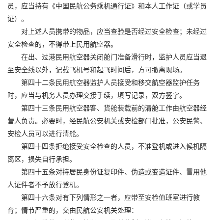
员，应当持有《中国民航公务乘机通行证》和本人工作证（或学员
证）。
对上述人员携带的物品，应当查验是否经过安全检查；未经过
安全检查的，不得带上民用航空器。
在出、过港民用航空器关闭舱门准备滑行时，监护人员应当退
至安全线以外，记载飞机号和起飞时间后，方可撤离现场。
第四十二条民用航空器监护人员接受和移交航空器监护任务
时，应当与机务人员办理交接手续，填写记录，双方签字。
第四十三条民用航空器客、货舱装载前的清舱工作由航空器经
营人负责。必要时，经民航公安机关或安检部门批准，公安民警、
安检人员可以进行清舱。
第四十四条拒绝接受安全检查的人员，不准登机或进入候机隔
离区，损失自行承担。
第四十五条对持居民身份证复印件、伪造或变造证件、冒用他
人证件者不予放行登机。
第四十六条对有下列情形之一者，应带至安检值班室进行教
育；情节严重的，交由民航公安机关处理：