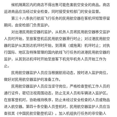
候机隔离区内的商店不得出售可能危害航空安全的商品。商店
运进商品应当经过安全检查，同时接受安检部门的安全监督。
第三十八条执行航班飞行任务的民用航空器在客机坪短暂停留
期间，由安检部门负责监护。
对出港民用航空器的监护，从机务人员将民用航空器移交监护
人员时开始，至旅客登机后民用航空器滑行时止；对过港民用航空
器的监护从其到达机坪时开始，到滑离（或拖离）机坪时止；对执
行国际、地区及特殊管理的国内航线飞行任务的进港民用航空器的
监护，从其到达机坪时开始至旅客下机完毕机务人员开始工作为
止。
民用航空器监护人员应当根据航班动态，按时进入监护岗位，
做好对民用航空器监护的准备工作。
民用航空器监护人员应当坚守岗位，严格检查登机工作人员的
通行证件，密切注视周围动态，防止无关人员和车辆进入监护区。
在旅客登机时，协助维持秩序，防止未经过安全检查的人员或物品
进入航空器。第四十条空勤人员登机时，民用航空器监护人员应当
查验其《中国民航空勤登机证》。加入机组执行任务的非空勤人