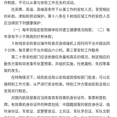
作制度，不可以从事与安检工作无关的活动。
在高寒、高温、高噪音条件下从事工作的安检人员，享受相应
的补助、津贴和劳动保护。第十八条在Ｘ射线区域工作的安检人员
应当得到下列健康保护：
（一）每年到指定医院做体检并建立健康情况档案；（二）每
年享有不少于两周的疗养休假；
Ｘ射线安全检查仪操作检查员连续操机上班时间不允许超出四
十分钟，每天累计不允许超出六小时。第三章安检工作勤务
第二十条安检部门应该依据任务量和真实的情况，制定相应的
勤务方案和突发事件处置预案，并组织实施，杜绝漏检、失控等事
故的发生。
在特殊情况下，经民航总局公安局或其授权部门批准，可以实
施特别工作方案，从严进行安全检查。特别工作方案由民航总局公
安局另行制定。
对国内航班旅客应当核查其有效乘机身份证件、客票和登机
牌。有效乘机身份证件的种类包括：中国籍旅客的居民身份证、临
时身份证、军官证、武警警官证、士兵证、军队学员证、军队文职