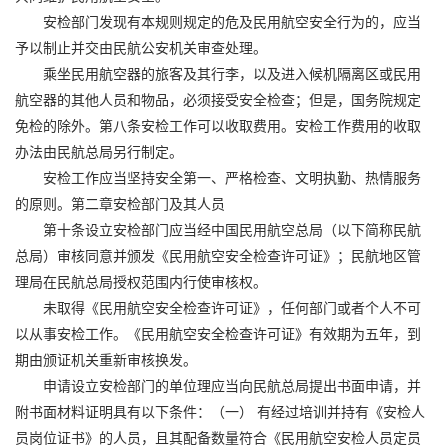
安检部门发现有本规则规定的危及民用航空安全行为的，应当
予以制止并交由民航公安机关审查处理。
乘坐民用航空器的旅客及其行李，以及进入候机隔离区或民用
航空器的其他人员和物品，必须接受安全检查；但是，国务院规定
免检的除外。第八条安检工作可以收取费用。安检工作费用的收取
办法由民航总局另行制定。
安检工作应当坚持安全第一、严格检查、文明执勤、热情服务
的原则。第二章安检部门及其人员
第十条设立安检部门应当经中国民用航空总局（以下简称民航
总局）审核同意并颁发《民用航空安全检查许可证》；民航地区管
理局在民航总局授权范围内行使审核权。
未取得《民用航空安全检查许可证》，任何部门或者个人不可
以从事安检工作。《民用航空安全检查许可证》有效期为五年，到
期由颁证机关重新审核换发。
申请设立安检部门的单位理应当向民航总局提出书面申请，并
附书面材料证明具有以下条件：（一） 有经过培训并持有《安检人
员岗位证书》的人员，且其配备数量符合《民用航空安检人员定员