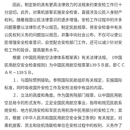
因此，制定新的具有更高法律效力的法规来约束安检工作已十
分迫切。此外，对乘机旅客实施安全检查，直接涉及公民人身财产
权利。随着我国公民法律意识的逐步增强，安检工作过程中的许多
问题需要以法律形式予以规范。制定民航规章，将安全检查中有关
公民权利义务的问题加以规范，并集中向社会公布，不仅可以使公
民增强安全检查意识，自觉配合安检部门工作，还可以减少针对安
检工作的投诉，提高服务水平。
根据《中国民用航空法律体系框架表》有关法律法规，《中国
民用航空安全检查规则》为中国民用航空规章第139ＳＢ部，即ＣＣ
ＡＲ－139ＳＢ。
１、与国际惯例接轨。参照国际民航组织有关规定，实施国际
标准，同时吸收国外安检工作及安检法规中有益的内容。
２、立法的高度和角度。作为国务院部门规章，以中国民用航
空总局令的形式发布，立足全国民用航空事业，指导和规范民航系
统安检、地方机场安检和军民合用机场中民用部分的安检工作；其
次，根据《中华人民共和国民用航空安全保卫条例》有关规定，对
乘机旅客、货主和驻机场联检单位在安检过程中的权利、义务作了