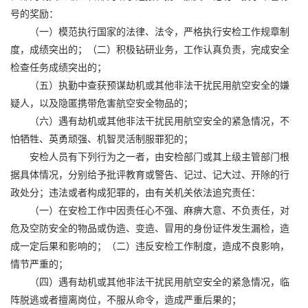
号的奖励：
（一）模范执行国家的法律、法令，严格执行安检工作规章制
度，成绩突出的；（二）积极钻研业务，工作认真负责，完成安全
检查任务成绩突出的；
（五）执勤中查获预谋劫机或其他非法干扰民用航空安全的嫌
疑人，以及隐匿携带危害航空安全物品的；
（六）遇有劫机或其他非法干扰民用航空安全的紧急情况，不
怕牺牲、英勇顽强、机智灵活制服罪犯的；
安检人员有下列行为之一者，由安检部门或其上级主管部门根
据具体情况，分别给予批评教育或警告、记过、记大过、开除的行
政处分；违法或者构成犯罪的，由有关机关依法追究责任：
（一）在安检工作中因责任心不强、麻痹大意、不负责任，对
危及空防安全的物品或伪造、变造、冒用的身份证件发生漏检，造
成一定后果和影响的；（二）违反安检工作制度，造成不良影响，
情节严重的；
（四）遇有劫机或其他非法干扰民用航空安全的紧急情况，临
阵脱逃或者擅离岗位，不服从命令，造成严重后果的；