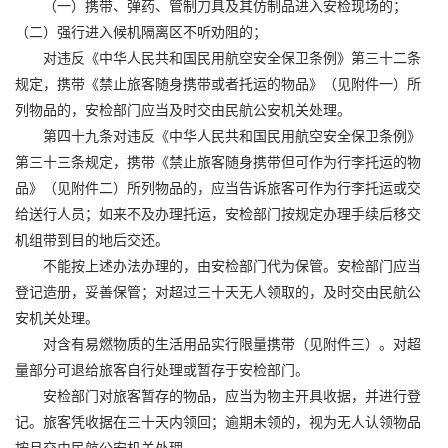
（一）携带、弹药、管制刀具及其仿制品进入安检现场的；
（二）强行进入候机隔离区不听劝阻的；
对违反《中华人民共和国民用航空安全保卫条例》第三十二条
规定，携带《禁止旅客随身携带或者托运的物品》（见附件一）所
列物品的，安检部门应当及时交由民航公安机关处理。
第四十九条对违反《中华人民共和国民用航空安全保卫条例》
第三十三条规定，携带《禁止旅客随身携带但可作为行李托运的物
品》（见附件二）所列物品的，应当告诉旅客可作为行李托运或交
给送行人员；如来不及办理托运，安检部门按规定办理手续后移交
机组带到目的地后交还。
不能按上述办法办理的，由安检部门代为保管。安检部门应当
登记造册，妥善保管；对超过三十天无人领取的，及时交由民航公
安机关处理。
对含有易燃物质的生活用品实行限量携带（见附件三）。对超
量部分可退给旅客自行处理或暂存于安检部门。
安检部门对旅客暂存的物品，应当为物主开具收据，并进行登
记。旅客凭收据在三十天内领回；逾期未领的，视为无人认领物品
按月交由民航公安机关处理。