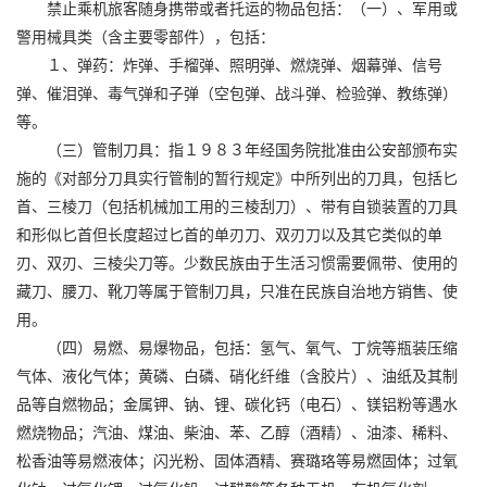
禁止乘机旅客随身携带或者托运的物品包括：（一）、军用或
警用械具类（含主要零部件），包括：
１、弹药：炸弹、手榴弹、照明弹、燃烧弹、烟幕弹、信号
弹、催泪弹、毒气弹和子弹（空包弹、战斗弹、检验弹、教练弹）
等。
（三）管制刀具：指１９８３年经国务院批准由公安部颁布实
施的《对部分刀具实行管制的暂行规定》中所列出的刀具，包括匕
首、三棱刀（包括机械加工用的三棱刮刀）、带有自锁装置的刀具
和形似匕首但长度超过匕首的单刃刀、双刃刀以及其它类似的单
刃、双刃、三棱尖刀等。少数民族由于生活习惯需要佩带、使用的
藏刀、腰刀、靴刀等属于管制刀具，只准在民族自治地方销售、使
用。
（四）易燃、易爆物品，包括：氢气、氧气、丁烷等瓶装压缩
气体、液化气体；黄磷、白磷、硝化纤维（含胶片）、油纸及其制
品等自燃物品；金属钾、钠、锂、碳化钙（电石）、镁铝粉等遇水
燃烧物品；汽油、煤油、柴油、苯、乙醇（酒精）、油漆、稀料、
松香油等易燃液体；闪光粉、固体酒精、赛璐珞等易燃固体；过氧