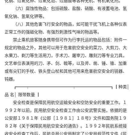
化钠、过氧化钾、过氧化铅、过醋酸等各种无机、有机氧化剂。
（六）腐蚀性物品：包括硫酸、盐酸、硝酸、有液蓄电池、氢
氧化钠、氢氧化钾等。
（八）其他危害飞行安全的物品，如可能干扰飞机上各种仪表
正常工作的强磁化物、有强烈刺激性气味的物品等。
禁止乘机旅客随身携带但可作为行李托运的物品包括：附件一
规定的物品之外，其他可以用于危害航空安全的菜刀、大剪刀、大
水果刀、剃刀等生活用刀，手术刀、屠宰刀、雕刻刀等专业刀具，
文艺单位表演用的刀、矛、剑、戟等，以及斧、凿、锤、锥、加重
或有尖钉的手杖、铁头登山杖和其他可用来危害航空安全的锐器、
钝器。
┏━━┯━━━━━━━━━━┯━━━━━━━━┓┃种类│
品 名│ 限带数量 ┃
安全检查是保障民用航空运输安全和空防安全的重要工作。１
９９２年以前，民用航空安全检查工作由公安武警实施，依据的是
公安部１９８１年《公部［１９８１］１８号》文件和国务院１９
８２年《关于保障民用航空安全的通告》。１９９２年民航系统接
收安全检查工作后，民航总局公安局制定了公安局规范性文件《民