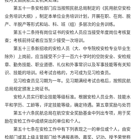
第五十一条安检部门应当按照民航总局制定的《民用航空安检
业务培训大纲》，制定本单位业务培训计划，开展在职、在岗、脱
产、半脱产等形式和站、科、班（组）多层次的业务训练。
第五十二条持有岗位证书的安检人员应当接受年度岗位考核复
查；考核前持证者应当至少接受一次培训。
第五十三条新招收的安检人员（大、中专院校安检专业毕业生
除外）上岗前，应当接受不少于一百六十学时的空防安全、安检规
章、勤务技能、职业道德、礼仪和外事常识以及军事技能等有关知
识、技能的培训。经考试合格的，方可成为见习检查员。
见习检查员见习期为一年。见习期满经考试合格后，按照民航
总局规定颁发上岗证书。
安检人员实行职业技能等级标准。根据安检人员业务、技能水
平和学历、工龄等，评定技能等级，确定待遇。第五章奖励与处罚
第五十六条民航总局在航空安全奖励基金中列出专项，用于奖
励在安检工作中成绩突出的单位和个人。
第五十七条在安检工作中有下列表现之一的单位或个人，由安
检部门或其上级主管部门给予通报表扬、嘉奖、记功、授予荣誉称