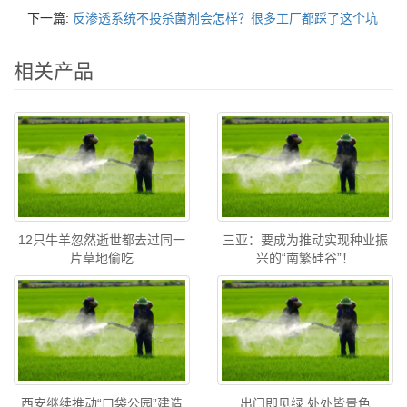
下一篇:
反渗透系统不投杀菌剂会怎样？很多工厂都踩了这个坑
相关产品
12只牛羊忽然逝世都去过同一
三亚：要成为推动实现种业振
片草地偷吃
兴的“南繁硅谷”！
西安继续推动“口袋公园”建造
出门即见绿 处处皆景色