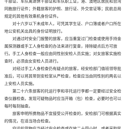
干部证、军队离退休干部证和军队职工证，港、澳地区居民和台湾
同胞旅行证件；外籍旅客的护照、旅行证、外交官证等；民航总局
规定的其他有效乘机身份证件。
对十六岁以下未成年人，可凭其学生证、户口簿或者户口所在
地公安机关出具的身份证明放行。
对通过时安全门报警的旅客，应当重复过门检查或使用手持金
属探测器或手工人身检查的办法来进行复查，排除疑点后方可放
行。手工人身检查一般应由同性别安检人员实施；对女旅客实施检
查时，必须由女安检人员进行。
对经过手工人身检查仍有疑点的旅客，经安检部门值班领导批
准后，可以将其带到安检室从严检查，检查应当由同性别的两名以
上安检人员实施。
第二十六条旅客的托运行李和非托运行李都一定要经过安全检
查仪器检查。发现可疑物品时应当开箱（包）检查，必要时也可以
每时每刻抽查。
旅客申明所携物品不宜接受公开检查的，安检部门可根据真实
的情况，在适当场合检查。
空运的货物应当经过安全检查或存放二十四小时，或者采取民