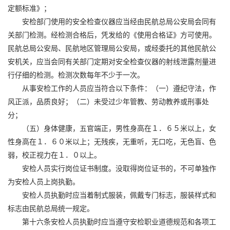
定额标准》；
安检部门使用的安全检查仪器应当经由民航总局公安局会同有
关部门检测。经检测合格后，凭发给的《使用合格证》方可使用。
民航总局公安局、民航地区管理局公安局，或经委托的其他民航公
安机关，应当会同有关部门定期对安全检查仪器的射线泄露剂量进
行仔细的检测。检测次数每年不少于一次。
从事安检工作的人员应当符合以下条件：（一）遵纪守法，作
风正派，品质良好；（二）未受过少年管教、劳动教养或刑事处
分；
（五）身体健康，五官端正，男性身高在１．６５米以上，女
性身高在１．６０米以上；无残疾，无重听，无口吃，无色盲、色
弱，校正视力在１．０以上。
安检人员实行岗位证书制度。没取得岗位证书的，不可单独作
为安检人员上岗执勤。
安检人员执勤时应当着制式服装，佩戴专门标志，服装样式和
标志由民航总局统一规定。
第十六条安检人员执勤时应当遵守安检职业道德规范和各项工