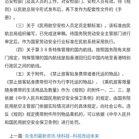
范安检部门及其人员的工作，对安检部门、安检人员有效。待《规
则》以民航总局令形式发布后，再下发作为配套性文件的《手
册》。
（三）关于《民用航空安检人员定员定额标准》。该标准由民
航总局组织编写，已完成送审稿。待国务院劳动安全主管部门进行
审定后，作为国家劳动安全行业标准在民航系统采用执行。
（四）关于第３８条特殊管理的国内航线。按照国务院有关部
门规定，特殊管理的国内航线是指香港回归后中国内地至香港特别
行政区之间的航线。
（五）关于附件。《禁止旅客贴身携带或者托运的物品》、
《禁止旅客贴身携带但可作为行李托运的物品》、《乘机旅客限量
随身携带的生活用品及数量》作为《规则》的附件一、二、三，是
依据《中华人民共和国民用航空安全保卫条例》的规定，由国务院
民用航空主管部门依据实际情况进行的具体规定，向社会公布。违
反《规则》规定携带附件所列物品乘机的，可以依据《中华人民共
和国民用航空安全保卫条例》进行处罚。
上一篇:
杀虫剂最新资讯-快科技--科技改动未来